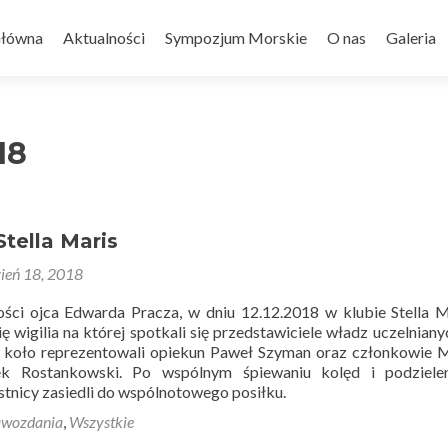
Główna
Aktualności
Sympozjum Morskie
O nas
Galeria
18
Stella Maris
ień 18, 2018
ości ojca Edwarda Pracza, w dniu 12.12.2018 w klubie Stella 
ę wigilia na której spotkali się przedstawiciele władz uczelnianyc
e koło reprezentowali opiekun Paweł Szyman oraz członkowie 
ek Rostankowski. Po wspólnym śpiewaniu kolęd i podzielen
stnicy zasiedli do wspólnotowego posiłku.
awozdania
,
Wszystkie