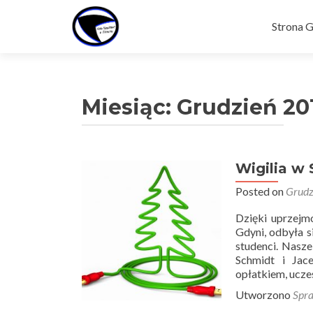
Skip
to
Strona 
content
Miesiąc:
Grudzień 20
Wigilia w 
Posted on
Grudz
Dzięki uprzejm
Gdyni, odbyła si
studenci. Nasz
Schmidt i Jac
opłatkiem, ucze
Utworzono
Spr