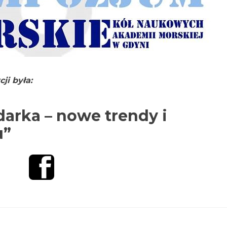
i była:
arka – nowe trendy i
u”