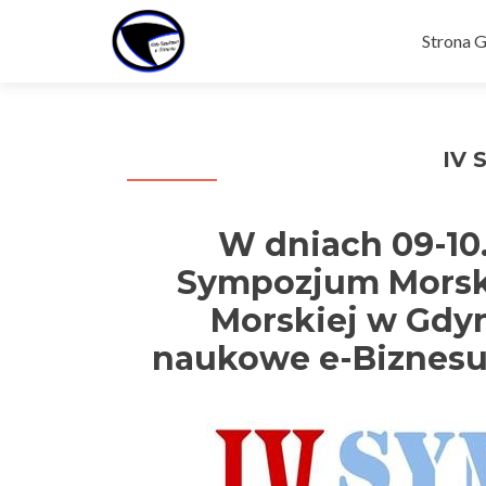
Skip
to
Strona 
content
IV 
W dniach 09-10.
Sympozjum Morsk
Morskiej w Gdyn
naukowe e-Biznesu