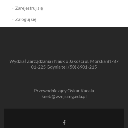
Zarejestruj się
Zaloguj się
Wydział Zarządzania i Nauk o Jakości ul. Morska 81-87
81-225 Gdynia tel. (58) 6901-215
Przewodniczący Oskar Kacala
kneb@wznj.umg.edu.pl