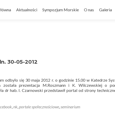
Główna
Aktualności
Sympozjum Morskie
O nas
Galeria
n. 30-05-2012
um odbyło się 30 maja 2012 r. o godzinie 15.00 w Katedrze S
a została prezentacja M.Roszmann i K. Wilczewskiej o por
 dr hab. I. Czarnowski przedstawił portal od strony techniczne
acebook
,
nk
,
portale społecznościowe
,
seminarium