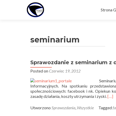
Skip
to
Strona 
content
seminarium
Sprawozdanie z seminarium z d
Posted on
Czerwiec 19, 2012
Seminari
Informacyjnych. Na spotkaniu przedstawion
społecznościowych: facebook i nk. Opiekun koła
zasadę działania, koszty utrzymania i zyski.
[…]
Utworzono
Sprawozdania
,
Wszystkie
Tagged
f