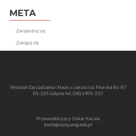
META
Zarejestruj się
Zaloguj się
Wydział Zarządzania i Nauk o Jakości ul. Morska 81-87
81-225 Gdynia tel. (58) 6901-215
Przewodniczący Oskar Kacala
kneb@wznj.umg.edu.pl